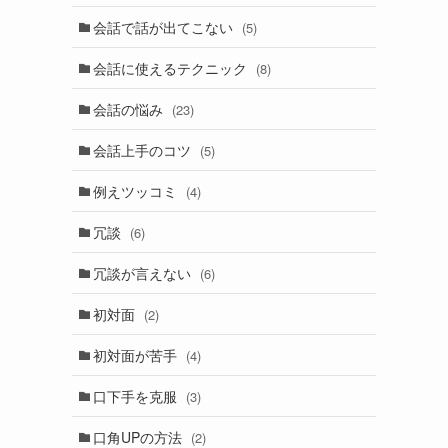
会話で話が出てこない
(5)
会話に使えるテクニック
(8)
会話の悩み
(23)
会話上手のコツ
(5)
例えツッコミ
(4)
冗談
(6)
冗談が言えない
(6)
初対面
(2)
初対面が苦手
(4)
口下手を克服
(3)
口角UPの方法
(2)