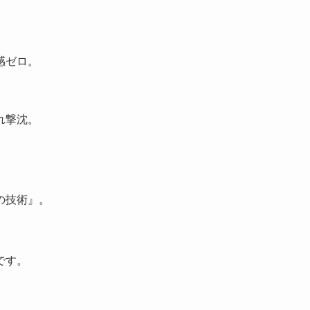
感ゼロ。
れ撃沈。
の技術』。
です。