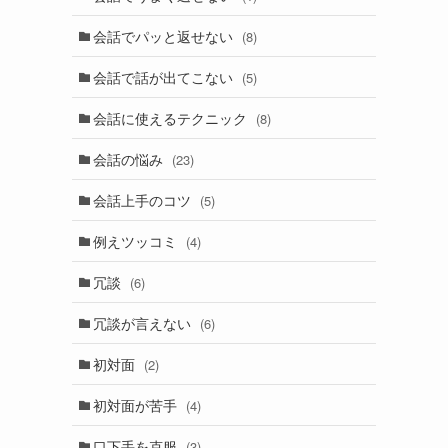
会話でパッと返せない
(8)
会話で話が出てこない
(5)
会話に使えるテクニック
(8)
会話の悩み
(23)
会話上手のコツ
(5)
例えツッコミ
(4)
冗談
(6)
冗談が言えない
(6)
初対面
(2)
初対面が苦手
(4)
口下手を克服
(3)