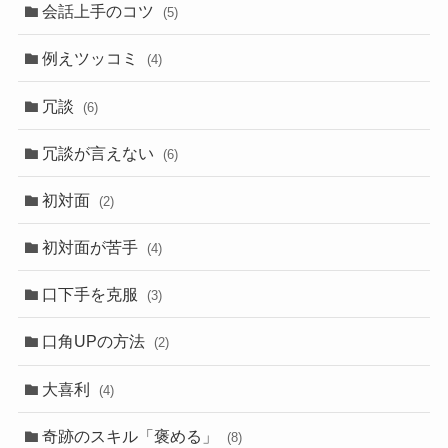
会話上手のコツ
(5)
例えツッコミ
(4)
冗談
(6)
冗談が言えない
(6)
初対面
(2)
初対面が苦手
(4)
口下手を克服
(3)
口角UPの方法
(2)
大喜利
(4)
奇跡のスキル「褒める」
(8)