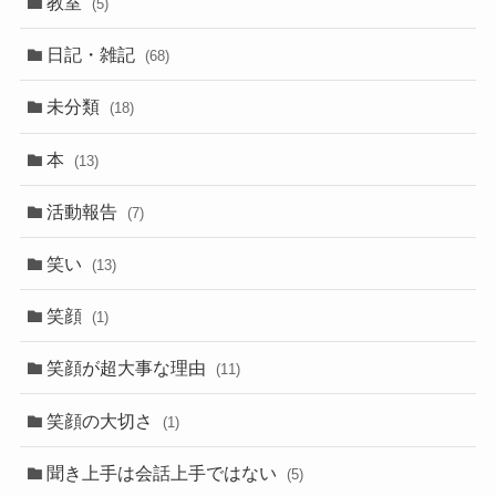
教室
(5)
日記・雑記
(68)
未分類
(18)
本
(13)
活動報告
(7)
笑い
(13)
笑顔
(1)
笑顔が超大事な理由
(11)
笑顔の大切さ
(1)
聞き上手は会話上手ではない
(5)