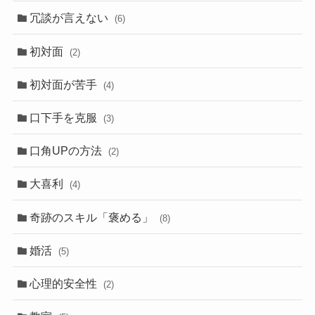
冗談が言えない
(6)
初対面
(2)
初対面が苦手
(4)
口下手を克服
(3)
口角UPの方法
(2)
大喜利
(4)
奇跡のスキル「褒める」
(8)
婚活
(5)
心理的安全性
(2)