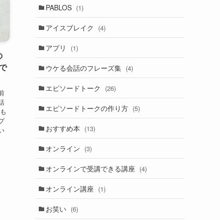
PABLOS
(1)
アイスブレイク
(4)
アプリ
(1)
の
で
ウケる会話のフレーズ集
(4)
エピソードトーク
(26)
前
話
エピソードトークの作り方
(5)
 も
プ
おすすめ本
(13)
い
オンライン
(3)
オンラインで受講できる講座
(4)
オンライン講座
(1)
お笑い
(6)