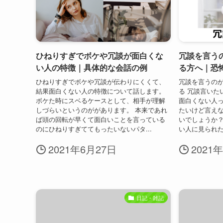
ひねりすぎでボケや冗談が面白くな
冗談を言う
い人の特徴｜具体的な会話の例
る方へ｜恐
ひねりすぎでボケや冗談が伝わりにくくて、
冗談を言うのが
結果面白くない人の特徴について話します。
る 冗談言いた
ボケた時にスベるケースとして、相手が理解
面白くない人っ
しづらいというのががあります。 本来であれ
たいけど言え
ば頭の回転が早くて面白いことを言っている
いでしょうか？
のにひねりすぎててもったいないパタ...
い人に見られたい
2021年6月27日
2021
日記・雑記