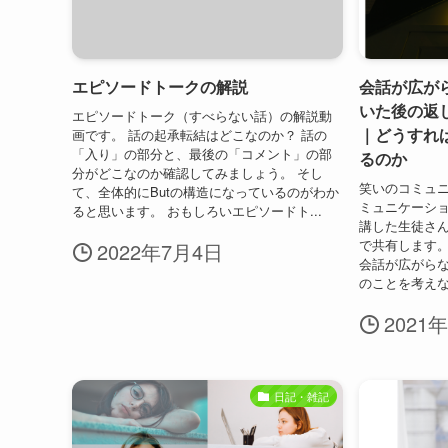
エピソードトークの解説
会話が広が
いた後の返
エピソードトーク（すべらない話）の解説動
｜どうすれ
画です。 話の起承転結はどこなのか？ 話の
「入り」の部分と、最後の「コメント」の部
るのか
分がどこなのか確認してみましょう。 そし
笑いのコミュ
て、全体的にButの構造になっているのがわか
ミュニケーショ
ると思います。 おもしろいエピソードト...
講した生徒さ
で共有します。
2022年7月4日
会話が広がらな
のことを考えな
2021
日記・雑記