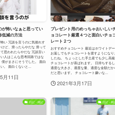
のが怖いなぁと思ってい
プレゼント用のめっちゃおいしい
怖低減の方法
ョコレート厳選４つと面白いチョ
レート２つ
怖い 冗談を言うのに気後れす
いけど、滑ったらやだな 滑って
おすすめチョコレート 最近はホワイトデ
て思われたらやだな 冗談言い
お返しでもチョコレートを渡すようになり
ない人はこんな思考回路ではな
したね。 ちょっとした手土産でも少し高
 僕がまさにそうでした。 面白
チョコレートが喜ばれます。 日持ちする
。 面白くないと...
適度な大きさ、適度な量、適度な金額だか
だと思います。 チョコレート嫌いな...
年5月11日
2021年3月17日
日記・雑記
日記・雑