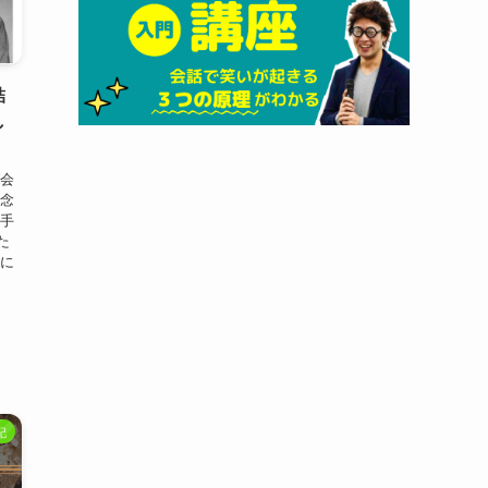
結
し
ば会
残念
上手
た
密に
記