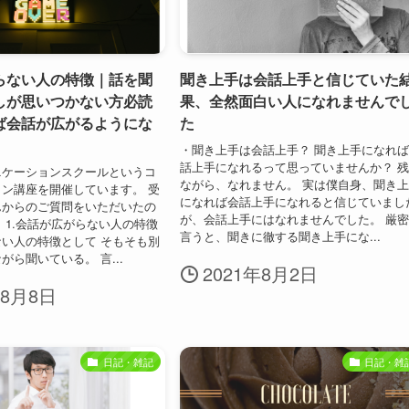
らない人の特徴｜話を聞
聞き上手は会話上手と信じていた
しが思いつかない方必読
果、全然面白い人になれませんで
ば会話が広がるようにな
た
・聞き上手は会話上手？ 聞き上手になれ
話上手になれるって思っていませんか？ 
ニケーションスクールというコ
ながら、なれません。 実は僕自身、聞き
ン講座を開催しています。 受
になれば会話上手になれると信じていまし
んからのご質問をいただいたの
が、会話上手にはなれませんでした。 厳
 1.会話が広がらない人の特徴
言うと、聞きに徹する聞き上手にな...
い人の特徴として そもそも別
がら聞いている。 言...
2021年8月2日
年8月8日
日記・雑記
日記・雑