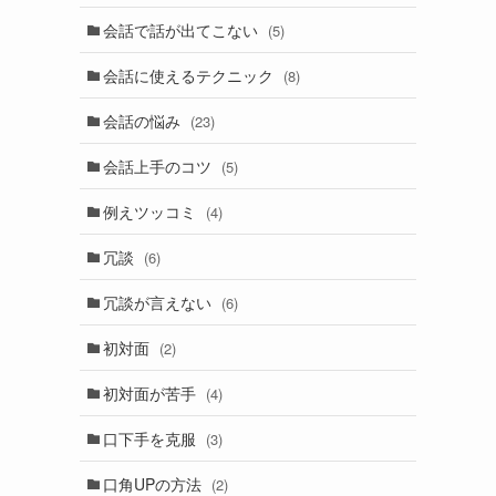
会話で話が出てこない
(5)
会話に使えるテクニック
(8)
会話の悩み
(23)
会話上手のコツ
(5)
例えツッコミ
(4)
冗談
(6)
冗談が言えない
(6)
初対面
(2)
初対面が苦手
(4)
口下手を克服
(3)
口角UPの方法
(2)