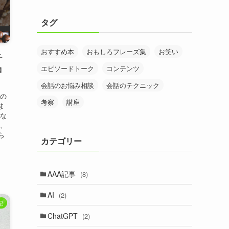
タグ
おすすめ本
おもしろフレーズ集
お笑い
チ
コ
エピソードトーク
コンテンツ
会話のお悩み相談
会話のテクニック
ーの
考察
講座
ま
級な
し、
ら
カテゴリー
AAA記事
(8)
AI
(2)
記
ChatGPT
(2)