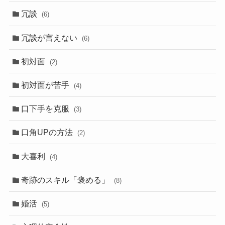
冗談
(6)
冗談が言えない
(6)
初対面
(2)
初対面が苦手
(4)
口下手を克服
(3)
口角UPの方法
(2)
大喜利
(4)
奇跡のスキル「褒める」
(8)
婚活
(5)