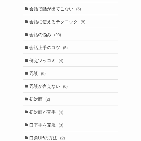
会話で話が出てこない
(5)
会話に使えるテクニック
(8)
会話の悩み
(23)
会話上手のコツ
(5)
例えツッコミ
(4)
冗談
(6)
冗談が言えない
(6)
初対面
(2)
初対面が苦手
(4)
口下手を克服
(3)
口角UPの方法
(2)