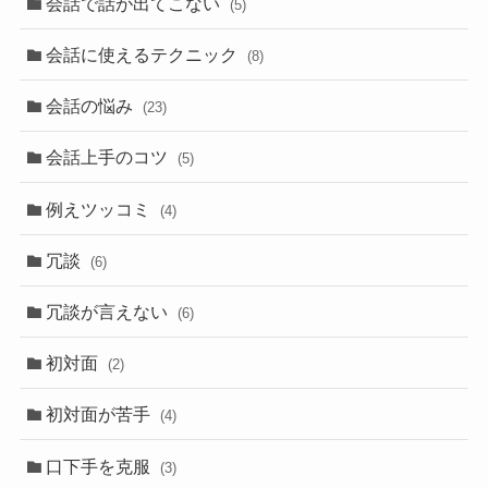
会話で話が出てこない
(5)
会話に使えるテクニック
(8)
会話の悩み
(23)
会話上手のコツ
(5)
例えツッコミ
(4)
冗談
(6)
冗談が言えない
(6)
初対面
(2)
初対面が苦手
(4)
口下手を克服
(3)