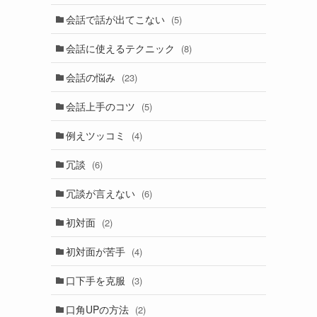
会話で話が出てこない
(5)
会話に使えるテクニック
(8)
会話の悩み
(23)
会話上手のコツ
(5)
例えツッコミ
(4)
冗談
(6)
冗談が言えない
(6)
初対面
(2)
初対面が苦手
(4)
口下手を克服
(3)
口角UPの方法
(2)