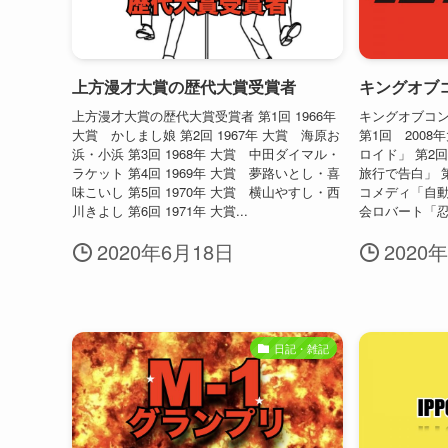
上方漫才大賞の歴代大賞受賞者
キングオブコ
上方漫才大賞の歴代大賞受賞者 第1回 1966年
キングオブコ
大賞 かしまし娘 第2回 1967年 大賞 海原お
第1回 200
浜・小浜 第3回 1968年 大賞 中田ダイマル・
ロイド」 第2
ラケット 第4回 1969年 大賞 夢路いとし・喜
旅行で告白」 
味こいし 第5回 1970年 大賞 横山やすし・西
コメディ「自動
川きよし 第6回 1971年 大賞...
会ロバート「忍者
2020年6月18日
2020
日記・雑記