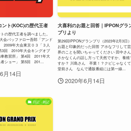
ント(KOC)の歴代王者
大喜利のお題と回答｜IPPONグラ
プリより
ントの歴代王者を調べました。
8年大会バッファロー吾郎「アンド
第29回IPPONグランプリ（2023年2月3日
回 2009年大会東京０３「３人
お題と印象的だった回答 アホなフリして
第3回 2010年大会キングオブ
界のことを聞いちゃってください 田中
車教習所」 第4回 2011年大
さかなくんの話し方って天然ですか、養殖
ショー」 第5回 201...
すか？ 川島さん 卒業！？クビじゃなく
堂前さん なんで通販番組には第一線...
年6月14日
2020年6月14日
日記・雑記