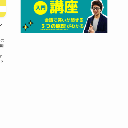
ン
）の
芸能
さん
で
て？