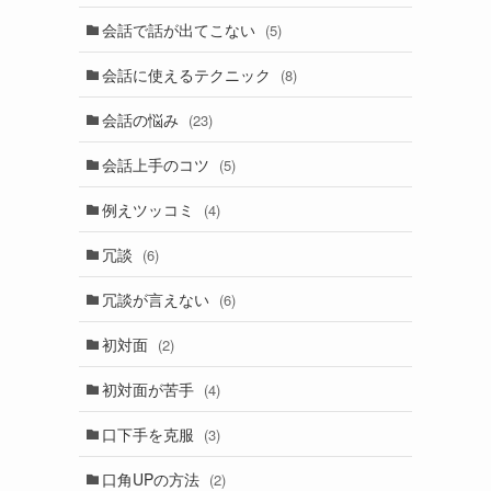
会話で話が出てこない
(5)
会話に使えるテクニック
(8)
会話の悩み
(23)
会話上手のコツ
(5)
例えツッコミ
(4)
冗談
(6)
冗談が言えない
(6)
初対面
(2)
初対面が苦手
(4)
口下手を克服
(3)
口角UPの方法
(2)