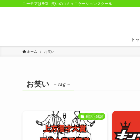
ユーモアはROI | 笑いのコミュニケーションスクール
トッ
ホーム
お笑い
お笑い
– tag –
日記・雑記