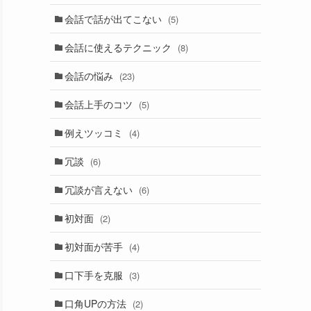
会話で話が出てこない
(5)
会話に使えるテクニック
(8)
会話の悩み
(23)
会話上手のコツ
(5)
例えツッコミ
(4)
冗談
(6)
冗談が言えない
(6)
初対面
(2)
初対面が苦手
(4)
口下手を克服
(3)
口角UPの方法
(2)