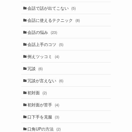
会話で話が出てこない
(5)
会話に使えるテクニック
(8)
会話の悩み
(23)
会話上手のコツ
(5)
例えツッコミ
(4)
冗談
(6)
冗談が言えない
(6)
初対面
(2)
初対面が苦手
(4)
口下手を克服
(3)
口角UPの方法
(2)