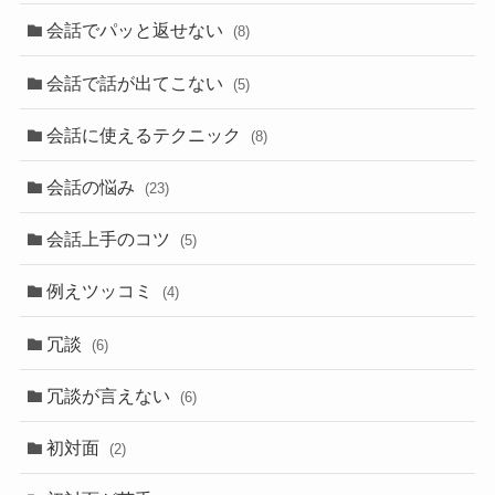
会話でパッと返せない
(8)
会話で話が出てこない
(5)
会話に使えるテクニック
(8)
会話の悩み
(23)
会話上手のコツ
(5)
例えツッコミ
(4)
冗談
(6)
冗談が言えない
(6)
初対面
(2)