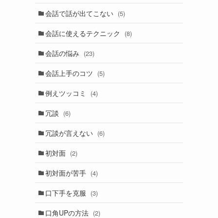
会話で話が出てこない
(5)
会話に使えるテクニック
(8)
会話の悩み
(23)
会話上手のコツ
(5)
例えツッコミ
(4)
冗談
(6)
冗談が言えない
(6)
初対面
(2)
初対面が苦手
(4)
口下手を克服
(3)
口角UPの方法
(2)