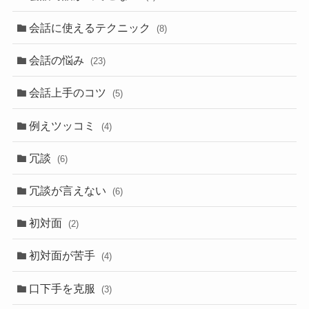
会話に使えるテクニック
(8)
会話の悩み
(23)
会話上手のコツ
(5)
例えツッコミ
(4)
冗談
(6)
冗談が言えない
(6)
初対面
(2)
初対面が苦手
(4)
口下手を克服
(3)