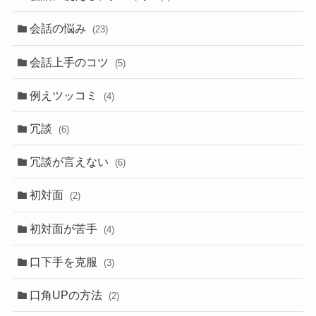
会話の悩み
(23)
会話上手のコツ
(5)
例えツッコミ
(4)
冗談
(6)
冗談が言えない
(6)
初対面
(2)
初対面が苦手
(4)
口下手を克服
(3)
口角UPの方法
(2)