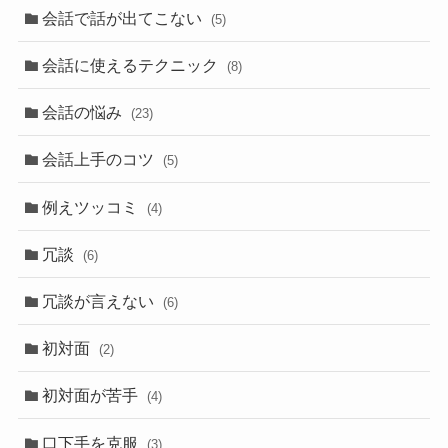
会話で話が出てこない
(5)
会話に使えるテクニック
(8)
会話の悩み
(23)
会話上手のコツ
(5)
例えツッコミ
(4)
冗談
(6)
冗談が言えない
(6)
初対面
(2)
初対面が苦手
(4)
口下手を克服
(3)