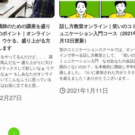
講師のための講座を盛り
話し方教室オンライン｜笑いのコ
のポイント｜オンライン
ュニケーション入門コース（2021
、ウケる、盛り上がる方
月12日更新）
します
笑のコミニケーションスクールでは、オン
インで学べる話し方教室として、 「笑い
をやってるんだけど、、、 講
ミュニケーション入門 なぜあなたの会話
気んだなー 盛り上がりに欠け
面白くないのか？」を本格的に開始し半年
リラックスして欲しいなぁ リア
過しました。 ついに参加された方が１０
なぁー もしあなたがオンライ
を超えました！ありがとうございます...
ていてこんなふうに思っている
はお役に立てると思...
2021年1月11日
年2月27日
1