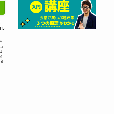
ミ
年5
ラ
のコ
は
経
０名