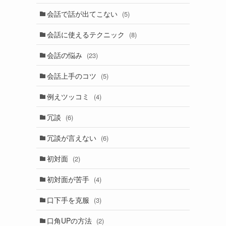
会話で話が出てこない
(5)
会話に使えるテクニック
(8)
会話の悩み
(23)
会話上手のコツ
(5)
例えツッコミ
(4)
冗談
(6)
冗談が言えない
(6)
初対面
(2)
初対面が苦手
(4)
口下手を克服
(3)
口角UPの方法
(2)