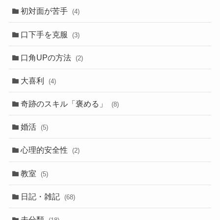
初対面が苦手
(4)
口下手を克服
(3)
口角UPの方法
(2)
大喜利
(4)
奇跡のスキル「褒める」
(8)
婚活
(5)
心理的安全性
(2)
教室
(5)
日記・雑記
(68)
未分類