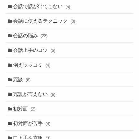
会話で話が出てこない
(5)
会話に使えるテクニック
(8)
会話の悩み
(23)
会話上手のコツ
(5)
例えツッコミ
(4)
冗談
(6)
冗談が言えない
(6)
初対面
(2)
初対面が苦手
(4)
口下手を克服
(3)