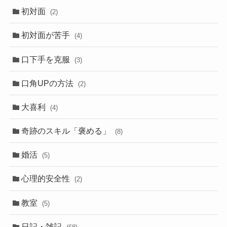
初対面
(2)
初対面が苦手
(4)
口下手を克服
(3)
口角UPの方法
(2)
大喜利
(4)
奇跡のスキル「褒める」
(8)
婚活
(5)
心理的安全性
(2)
教室
(5)
日記・雑記