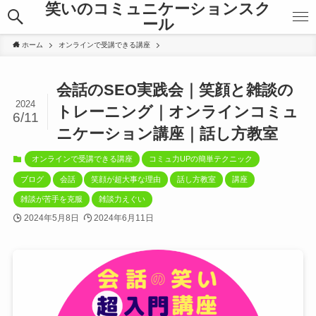
笑いのコミュニケーションスク
ール
ホーム
オンラインで受講できる講座
会話のSEO実践会｜笑顔と雑談の
2024
トレーニング｜オンラインコミュ
6/11
ニケーション講座｜話し方教室
オンラインで受講できる講座
コミュ力UPの簡単テクニック
ブログ
会話
笑顔が超大事な理由
話し方教室
講座
雑談が苦手を克服
雑談力えぐい
2024年5月8日
2024年6月11日