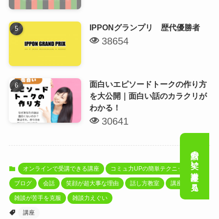
IPPONグランプリ 歴代優勝者
38654
面白いエピソードトークの作り方
を大公開｜面白い話のカラクリが
わかる！
30641
会話の笑い講座を見る
オンラインで受講できる講座
コミュ力UPの簡単テクニック
ブログ
会話
笑顔が超大事な理由
話し方教室
講座
雑談が苦手を克服
雑談力えぐい
講座