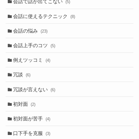
会話で話が出てこない
(5)
会話に使えるテクニック
(8)
会話の悩み
(23)
会話上手のコツ
(5)
例えツッコミ
(4)
冗談
(6)
冗談が言えない
(6)
初対面
(2)
初対面が苦手
(4)
口下手を克服
(3)