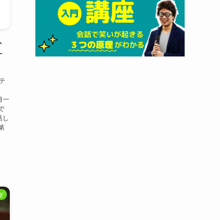
ト
ケ
テ
 月一
で
話し
第
室