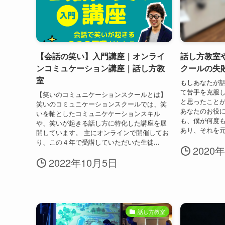
【会話の笑い】入門講座｜オンライ
話し方教室
ンコミュケーション講座｜話し方教
クールの失
室
もしあなたが
て苦手を克服
【笑いのコミュニケーションスクールとは】
と思ったこと
笑いのコミュニケーションスクールでは、笑
あなたのお役
いを軸としたコミュニケケーションスキル
も、僕が何度
や、笑いが起きる話し方に特化した講座を展
あり、それを元
開しています。 主にオンラインで開催してお
り、この４年で受講していただいた生徒...
2020
2022年10月5日
話し方教室