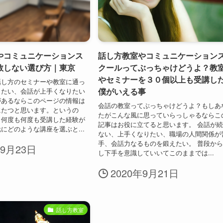
やコミュニケーションス
話し方教室やコミュニケーション
敗しない選び方｜東京
クールってぶっちゃけどうよ？教
やセミナーを３０個以上も受講し
話し方のセミナーや教室に通っ
僕がいえる事
したい、会話が上手くなりたい
があるならこのページの情報は
会話の教室ってぶっちゃけどうよ？もしあ
にたつと思います。というの
たがこんな風に思っていらっしゃるならこ
も何度も何度も受講した経験が
記事はお役に立てると思います。 会話が
にどのような講座を選ぶと...
ない、上手くなりたい、職場の人間関係が
手、会話力なるものを鍛えたい。 普段か
年9月23日
し下手を意識していいてこのままでは...
2020年9月21日
話し方教室