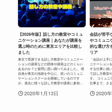
【2026年版】話し方の教室やコミュ
会話が苦手
ニケーション講座｜あなたが講座を
やコミュニ
選ぶ時のために東京エリアを比較し
的な選び方
ました
リア
東京で受講できる話し方教室やコミュニケー
「会話が上手
ションの講座などの団体や講座はどのくらい
ニケーション
あるのか？と疑問に思い調べてみました。 僕
する仕事に就い
自身が東京の池袋を中心に、笑いのコミュニ
て話し方教室
ケーションスクールを開催しているのです
す。 コミュニ
が、過去に様々な話し方教室や講座に参加...
仕事まで、さま
2020年1月13日
2020