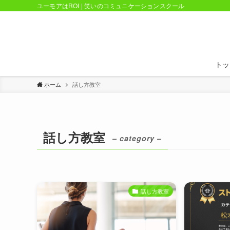
ユーモアはROI | 笑いのコミュニケーションスクール
トッ
ホーム
話し方教室
話し方教室
– category –
話し方教室