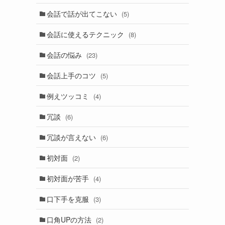
会話で話が出てこない
(5)
会話に使えるテクニック
(8)
会話の悩み
(23)
会話上手のコツ
(5)
例えツッコミ
(4)
冗談
(6)
冗談が言えない
(6)
初対面
(2)
初対面が苦手
(4)
口下手を克服
(3)
口角UPの方法
(2)