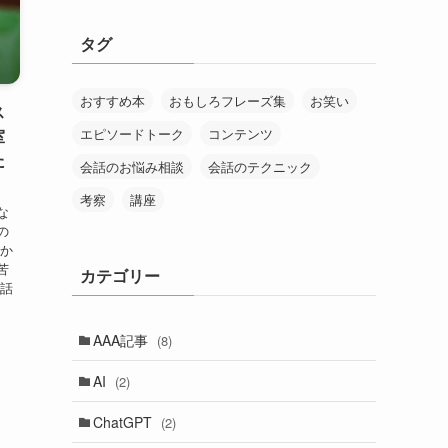
タグ
おすすめ本
おもしろフレーズ集
お笑い
ス
室
エピソードトーク
コンテンツ
た
会話のお悩み相談
会話のテクニック
考察
講座
な
の
続か
苦
カテゴリー
ら話
AAA記事
(8)
AI
(2)
ChatGPT
(2)