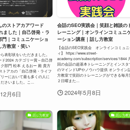
んのストアカアワード
会話のSEO実践会｜笑顔と雑談の
ばれました｜自己啓発・ラ
レーニング｜オンラインコミュニ
部門｜コミュニケーショ
ーション講座｜話し方教室
し方教室・笑い
【会話のSEO実践会 オンラインコミュニ
ィ】 https://www.street-
から表彰状をいただきました。
academy.com/subscription/services/1844
ード2024 カテゴリー賞～自己啓
回の会話の超基本トレーニングとインスタ
ク部門 松本 えるおー 殿 貴方
のマインドUPやノウハウ提供 オンライン
ストアカの「自己啓発・ライフ
方教室で笑顔のトレーニングができる毎月
ゴリーにおいて最も多くの人に
２日曜また...
ださいました。こ...
2024年5月8日
年12月6日
話し方教室
話し方教