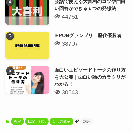
会話で使える大喜利のコツや面白
い回答ができる６つの発想法
44761
IPPONグランプリ 歴代優勝者
38707
面白いエピソードトークの作り方
を大公開｜面白い話のカラクリが
わかる！
30643
教室
日記・雑記
話し方教室
講座