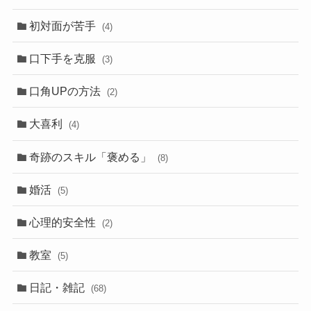
初対面が苦手
(4)
口下手を克服
(3)
口角UPの方法
(2)
大喜利
(4)
奇跡のスキル「褒める」
(8)
婚活
(5)
心理的安全性
(2)
教室
(5)
日記・雑記
(68)