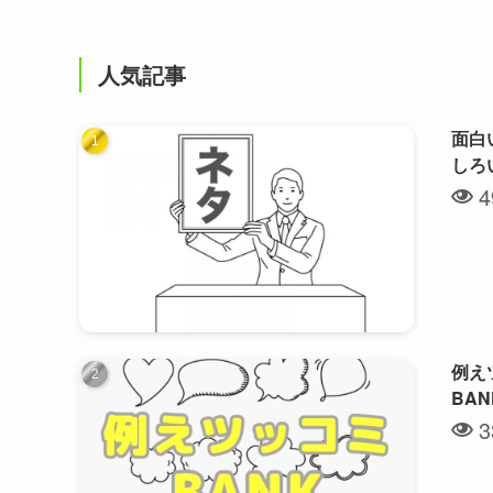
人気記事
面白
しろ
4
例え
BA
3