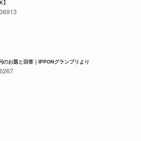
NK】
36913
利のお題と回答｜IPPONグランプリより
6267