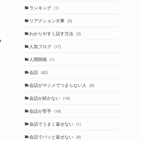
ランキング
(1)
リアクション大事
(3)
わかりやすく話す方法
(3)
も
人気ブログ
(17)
人間関係
(1)
会話
(62)
会話がマジメでつまらない人
(5)
会話が続かない
(19)
会話が苦手
(18)
会話でうまく返せない
(1)
会話でパッと返せない
(8)