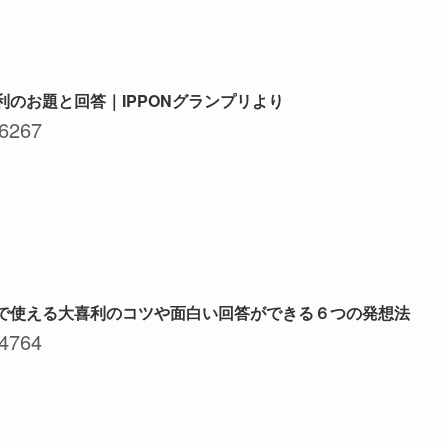
利のお題と回答｜IPPONグランプリより
6267
で使える大喜利のコツや面白い回答ができる６つの発想法
4764