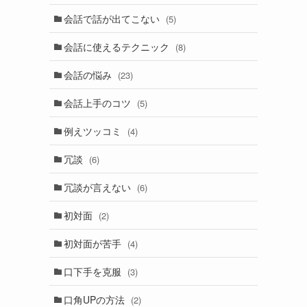
会話で話が出てこない
(5)
会話に使えるテクニック
(8)
会話の悩み
(23)
会話上手のコツ
(5)
例えツッコミ
(4)
冗談
(6)
冗談が言えない
(6)
初対面
(2)
初対面が苦手
(4)
口下手を克服
(3)
口角UPの方法
(2)