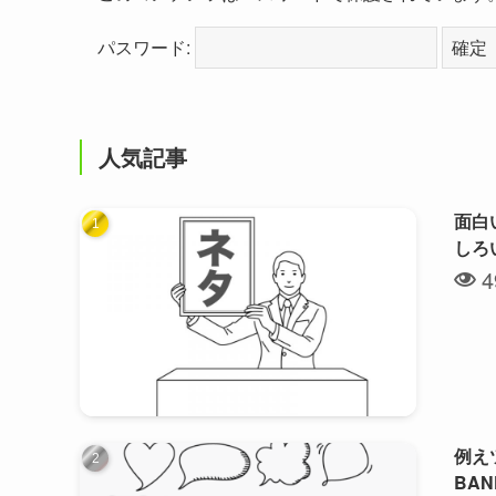
パスワード:
人気記事
面白
しろ
4
例え
BA