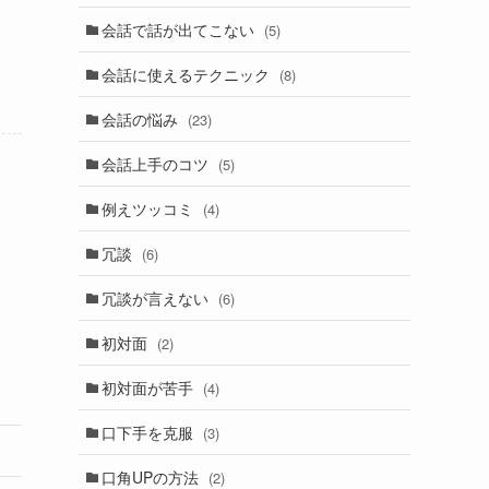
会話で話が出てこない
(5)
会話に使えるテクニック
(8)
会話の悩み
(23)
会話上手のコツ
(5)
例えツッコミ
(4)
冗談
(6)
冗談が言えない
(6)
初対面
(2)
初対面が苦手
(4)
口下手を克服
(3)
口角UPの方法
(2)