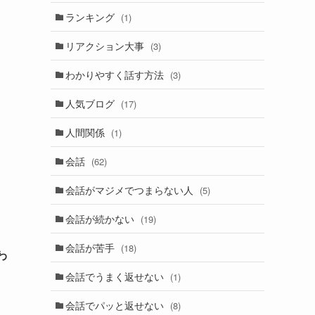
ランキング
(1)
リアクション大事
(3)
わかりやすく話す方法
(3)
人気ブログ
(17)
人間関係
(1)
会話
(62)
会話がマジメでつまらない人
(5)
会話が続かない
(19)
会話が苦手
(18)
わ
会話でうまく返せない
(1)
会話でパッと返せない
(8)