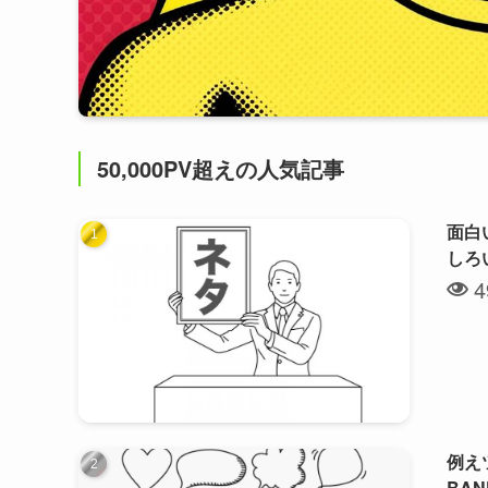
50,000PV超えの人気記事
面白
しろ
4
例え
BA