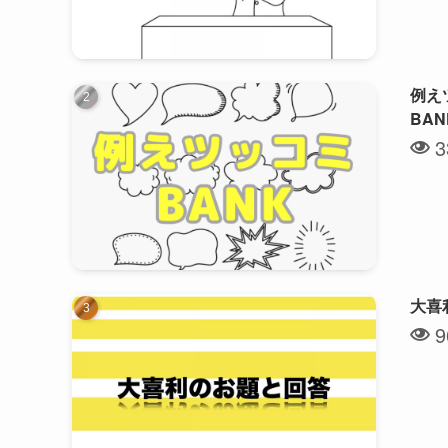
例え
BA
3
大喜
9