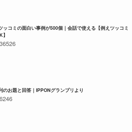
ツッコミの面白い事例が500個｜会話で使える【例えツッコミ
NK】
36526
利のお題と回答｜IPPONグランプリより
6246