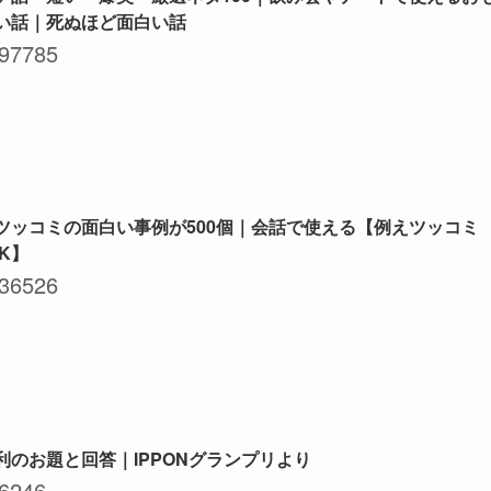
い話｜死ぬほど面白い話
97785
ツッコミの面白い事例が500個｜会話で使える【例えツッコミ
NK】
36526
利のお題と回答｜IPPONグランプリより
6246