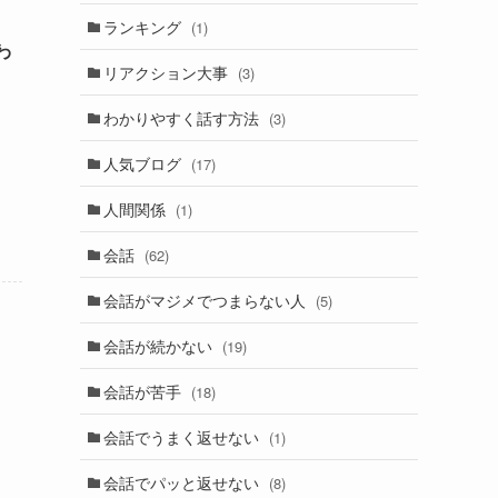
ランキング
(1)
わ
リアクション大事
(3)
わかりやすく話す方法
(3)
人気ブログ
(17)
人間関係
(1)
会話
(62)
会話がマジメでつまらない人
(5)
会話が続かない
(19)
会話が苦手
(18)
会話でうまく返せない
(1)
会話でパッと返せない
(8)