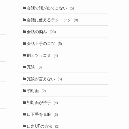
会話で話が出てこない
(5)
会話に使えるテクニック
(8)
会話の悩み
(23)
会話上手のコツ
(5)
例えツッコミ
(4)
冗談
(6)
冗談が言えない
(6)
初対面
(2)
初対面が苦手
(4)
口下手を克服
(3)
口角UPの方法
(2)