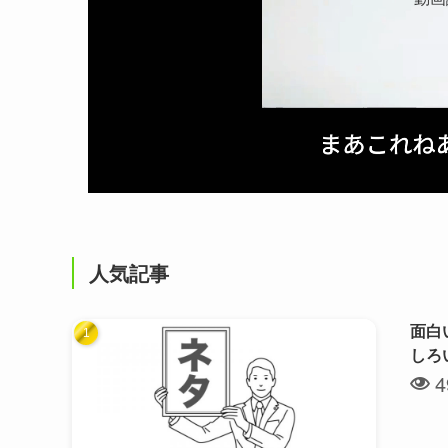
人気記事
面白
しろ
4