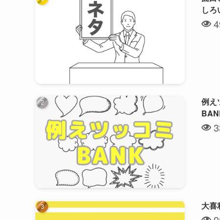
しろ
4
例え
BA
3
大喜
9