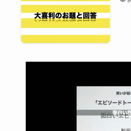
面白いエピ
動画