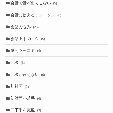
会話で話が出てこない
(5)
会話に使えるテクニック
(8)
会話の悩み
(23)
会話上手のコツ
(5)
例えツッコミ
(4)
冗談
(6)
冗談が言えない
(6)
初対面
(2)
初対面が苦手
(4)
口下手を克服
(3)