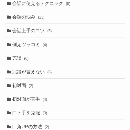
会話に使えるテクニック
(8)
会話の悩み
(23)
会話上手のコツ
(5)
例えツッコミ
(4)
冗談
(6)
冗談が言えない
(6)
初対面
(2)
初対面が苦手
(4)
口下手を克服
(3)
口角UPの方法
(2)