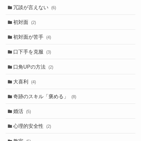
冗談が言えない
(6)
初対面
(2)
初対面が苦手
(4)
口下手を克服
(3)
口角UPの方法
(2)
大喜利
(4)
奇跡のスキル「褒める」
(8)
婚活
(5)
心理的安全性
(2)
教室