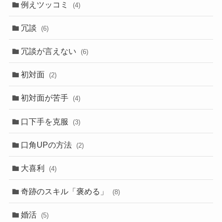
例えツッコミ
(4)
冗談
(6)
冗談が言えない
(6)
初対面
(2)
初対面が苦手
(4)
口下手を克服
(3)
口角UPの方法
(2)
大喜利
(4)
奇跡のスキル「褒める」
(8)
婚活
(5)