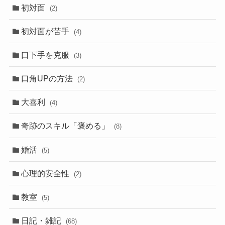
初対面
(2)
初対面が苦手
(4)
口下手を克服
(3)
口角UPの方法
(2)
大喜利
(4)
奇跡のスキル「褒める」
(8)
婚活
(5)
心理的安全性
(2)
教室
(5)
日記・雑記
(68)