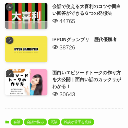
会話で使える大喜利のコツや面白
い回答ができる６つの発想法
44765
IPPONグランプリ 歴代優勝者
38726
面白いエピソードトークの作り方
を大公開｜面白い話のカラクリが
わかる！
30643
会話
会話の悩み
冗談
雑談が苦手を克服