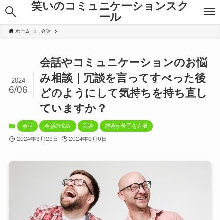
笑いのコミュニケーションスク
ール
ホーム
会話
会話やコミュニケーションのお悩
み相談｜冗談を言ってすべった後
2024
6/06
どのようにして気持ちを持ち直し
ていますか？
会話
会話の悩み
冗談
雑談が苦手を克服
2024年3月26日
2024年6月6日