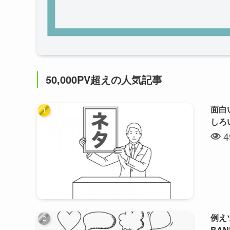
50,000PV超えの人気記事
面白
しろ
4
例え
BA