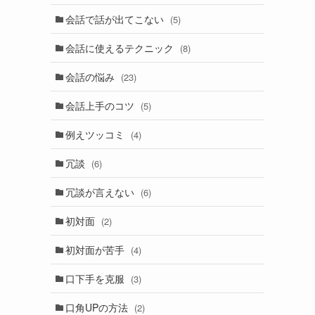
会話で話が出てこない
(5)
会話に使えるテクニック
(8)
会話の悩み
(23)
会話上手のコツ
(5)
例えツッコミ
(4)
冗談
(6)
冗談が言えない
(6)
初対面
(2)
初対面が苦手
(4)
口下手を克服
(3)
口角UPの方法
(2)