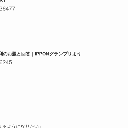
36477
利のお題と回答｜IPPONグランプリより
6245
せるようになりたい」