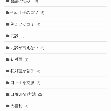
会話の悩み
(23)
会話上手のコツ
(5)
例えツッコミ
(4)
冗談
(6)
冗談が言えない
(6)
初対面
(2)
初対面が苦手
(4)
口下手を克服
(3)
口角UPの方法
(2)
大喜利
(4)