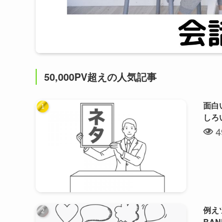
50,000PV超えの人気記事
面白
しろ
4
例え
BA