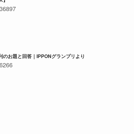
36897
利のお題と回答｜IPPONグランプリより
6266