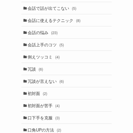
会話で話が出てこない
(5)
会話に使えるテクニック
(8)
会話の悩み
(23)
会話上手のコツ
(5)
例えツッコミ
(4)
冗談
(6)
冗談が言えない
(6)
初対面
(2)
初対面が苦手
(4)
口下手を克服
(3)
口角UPの方法
(2)