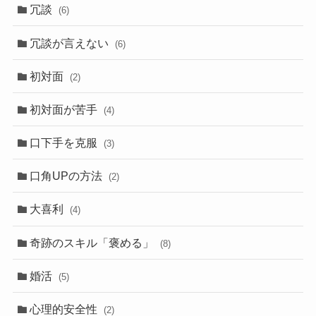
冗談
(6)
冗談が言えない
(6)
初対面
(2)
初対面が苦手
(4)
口下手を克服
(3)
口角UPの方法
(2)
大喜利
(4)
奇跡のスキル「褒める」
(8)
婚活
(5)
心理的安全性
(2)