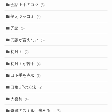
会話上手のコツ
(5)
例えツッコミ
(4)
冗談
(6)
冗談が言えない
(6)
初対面
(2)
初対面が苦手
(4)
口下手を克服
(3)
口角UPの方法
(2)
大喜利
(4)
奇跡のスキル「褒める」
(8)