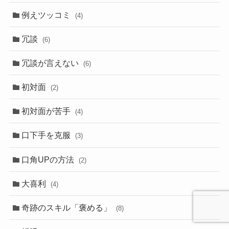
例えツッコミ
(4)
冗談
(6)
冗談が言えない
(6)
初対面
(2)
初対面が苦手
(4)
口下手を克服
(3)
口角UPの方法
(2)
大喜利
(4)
奇跡のスキル「褒める」
(8)