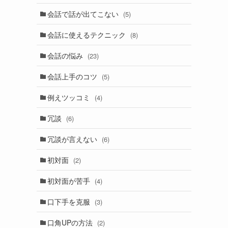
会話で話が出てこない
(5)
会話に使えるテクニック
(8)
会話の悩み
(23)
会話上手のコツ
(5)
例えツッコミ
(4)
冗談
(6)
冗談が言えない
(6)
初対面
(2)
初対面が苦手
(4)
口下手を克服
(3)
口角UPの方法
(2)