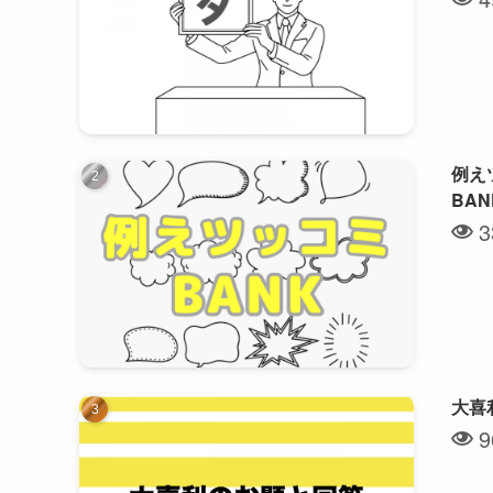
例え
BA
3
大喜
9