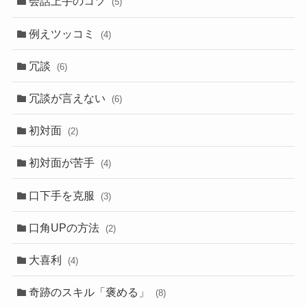
会話上手のコツ
(5)
例えツッコミ
(4)
冗談
(6)
冗談が言えない
(6)
初対面
(2)
初対面が苦手
(4)
口下手を克服
(3)
口角UPの方法
(2)
大喜利
(4)
奇跡のスキル「褒める」
(8)