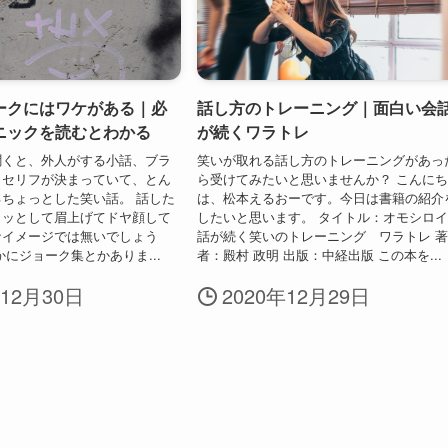
ークにはワケがある｜必
話し方のトレーニング｜面白い会
ニックを読むとわかる
が続くワラトレ
聞くと、外人がする小話、ブラ
笑いが取れる話し方のトレーニングがあっ
、セリフが決まっていて、とん
ら受けてみたいと思いませんか？ こんに
ちょっとした笑い話。 話した
は、松本えるおーです。今日は書籍の紹介
コッとして眉上げてドヤ顔して
したいと思います。 タイトル：オモシロ
なイメージでは無いでしょう
話が続く笑いのトレーニング ワラトレ 
かにジョーク集とかありま...
者：殿村 政明 出版：中経出版 この本を...
年12月30日
2020年12月29日