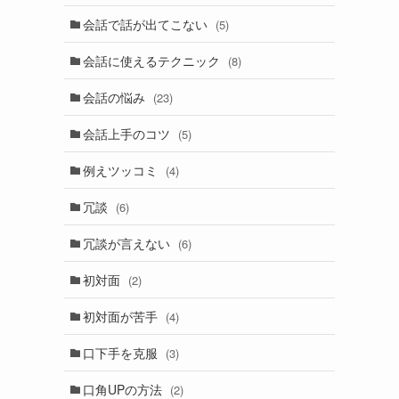
会話で話が出てこない
(5)
会話に使えるテクニック
(8)
会話の悩み
(23)
会話上手のコツ
(5)
例えツッコミ
(4)
冗談
(6)
冗談が言えない
(6)
初対面
(2)
初対面が苦手
(4)
口下手を克服
(3)
口角UPの方法
(2)