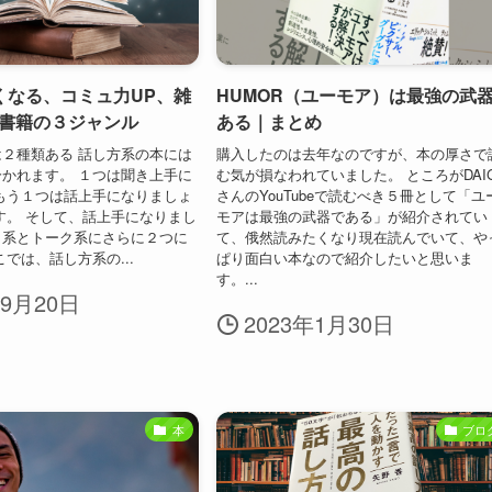
くなる、コミュ力UP、雑
HUMOR（ユーモア）は最強の武
の書籍の３ジャンル
ある｜まとめ
２種類ある 話し方系の本には
購入したのは去年なのですが、本の厚さで
かれます。 １つは聞き上手に
む気が損なわれていました。 ところがDAI
もう１つは話上手になりましょ
さんのYouTubeで読むべき５冊として「ユ
す。 そして、話上手になりまし
モアは最強の武器である」が紹介されてい
し系とトーク系にさらに２つに
て、俄然読みたくなり現在読んでいて、や
では、話し方系の...
ぱり面白い本なので紹介したいと思いま
す。...
年9月20日
2023年1月30日
本
ブロ