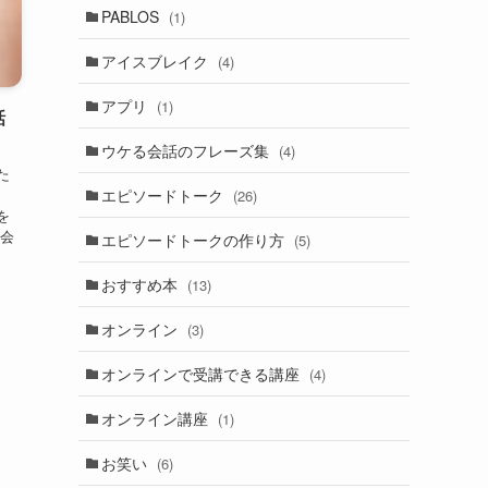
PABLOS
(1)
アイスブレイク
(4)
アプリ
(1)
話
ウケる会話のフレーズ集
(4)
た
エピソードトーク
ち
(26)
を
イ会
エピソードトークの作り方
(5)
著
おすすめ本
(13)
オンライン
(3)
オンラインで受講できる講座
(4)
オンライン講座
(1)
お笑い
(6)