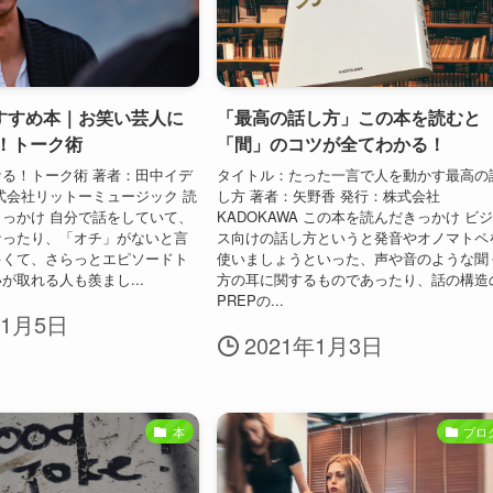
すすめ本｜お笑い芸人に
「最高の話し方」この本を読むと
る！トーク術
「間」のコツが全てわかる！
る！トーク術 著者：田中イデ
タイトル：たった一言で人を動かす最高の
式会社リットーミュージック 読
し方 著者：矢野香 発行：株式会社
っかけ 自分で話をしていて、
KADOKAWA この本を読んだきっかけ ビ
なったり、「オチ」がないと言
ス向けの話し方というと発音やオノマトペ
多くて、さらっとエピソードト
使いましょうといった、声や音のような聞
が取れる人も羨まし...
方の耳に関するものであったり、話の構造
PREPの...
年1月5日
2021年1月3日
本
ブロ