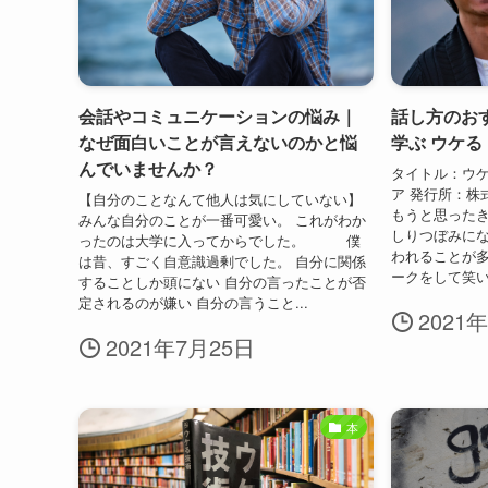
会話やコミュニケーションの悩み｜
話し方のお
なぜ面白いことが言えないのかと悩
学ぶ ウケ
んでいませんか？
タイトル：ウケ
ア 発行所：株
【自分のことなんて他人は気にしていない】
もうと思ったき
みんな自分のことが一番可愛い。 これがわか
しりつぼみに
ったのは大学に入ってからでした。 僕
われることが
は昔、すごく自意識過剰でした。 自分に関係
ークをして笑い
することしか頭にない 自分の言ったことが否
定されるのが嫌い 自分の言うこと...
2021
2021年7月25日
本