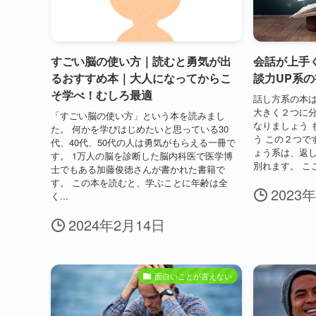
すごい脳の使い方｜読むと勇気が出
会話が上手
るおすすめ本｜大人になってからこ
談力UP系
そ学べ！むしろ最適
話し方系の本は
大きく２つに分
「すごい脳の使い方」という本を読みまし
なりましょう 
た。 何かを学びはじめたいと思っている30
う この２つで
代、40代、50代の人は勇気がもらえる一冊で
ょう系は、返
す。 1万人の脳を診断した脳内科医で医学博
別れます。 ここ
士でもある加藤俊徳さんが書かれた書籍で
す。 この本を読むと、学ぶことに年齢は全
2023
く...
2024年2月14日
面白いことが言えない