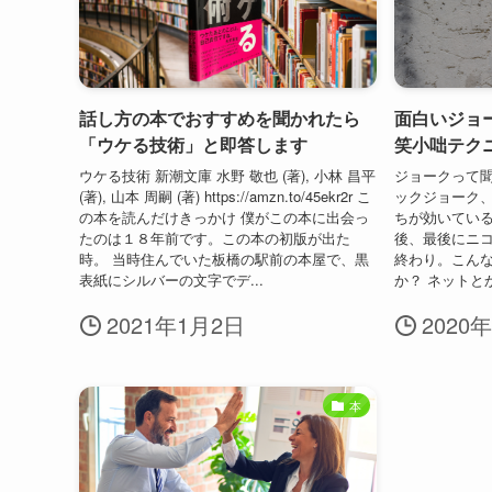
話し方の本でおすすめを聞かれたら
面白いジョ
「ウケる技術」と即答します
笑小咄テク
ウケる技術 新潮文庫 水野 敬也 (著), 小林 昌平
ジョークって
(著), 山本 周嗣 (著) https://amzn.to/45ekr2r こ
ックジョーク
の本を読んだけきっかけ 僕がこの本に出会っ
ちが効いている
たのは１８年前です。この本の初版が出た
後、最後にニ
時。 当時住んでいた板橋の駅前の本屋で、黒
終わり。こん
表紙にシルバーの文字でデ...
か？ ネットと
2021年1月2日
2020
本