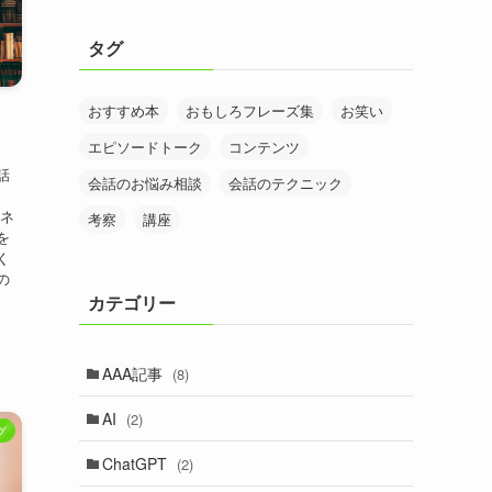
タグ
おすすめ本
おもしろフレーズ集
お笑い
エピソードトーク
コンテンツ
話
会話のお悩み相談
会話のテクニック
ジネ
考察
講座
を
く
の
カテゴリー
AAA記事
(8)
AI
(2)
グ
ChatGPT
(2)