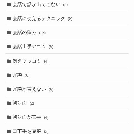
会話で話が出てこない
(5)
会話に使えるテクニック
(8)
会話の悩み
(23)
会話上手のコツ
(5)
例えツッコミ
(4)
冗談
(6)
冗談が言えない
(6)
初対面
(2)
初対面が苦手
(4)
口下手を克服
(3)