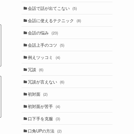
会話で話が出てこない
(5)
会話に使えるテクニック
(8)
会話の悩み
(23)
会話上手のコツ
(5)
例えツッコミ
(4)
冗談
(6)
冗談が言えない
(6)
初対面
(2)
初対面が苦手
(4)
口下手を克服
(3)
口角UPの方法
(2)