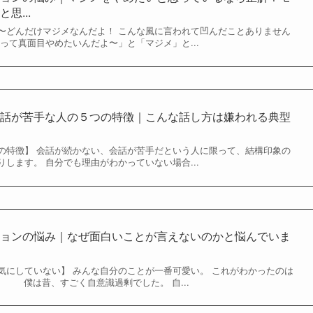
思...
〜どんだけマジメなんだよ！ こんな風に言われて凹んだことありません
って真面目やめたいんだよ〜」と「マジメ」と...
会話が苦手な人の５つの特徴｜こんな話し方は嫌われる典型
の特徴】 会話が続かない、会話が苦手だという人に限って、結構印象の
します。 自分でも理由がわかっていない場合...
ションの悩み｜なぜ面白いことが言えないのかと悩んでいま
気にしていない】 みんな自分のことが一番可愛い。 これがわかったのは
 僕は昔、すごく自意識過剰でした。 自...