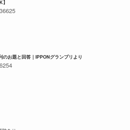
NK】
36625
利のお題と回答｜IPPONグランプリより
6254