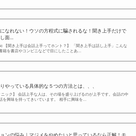
手になれない！ウソの方程式に騙されるな！聞き上手だけで
面...
/Ul9m6-Wlv5c 【聞き上手は会話上手ってホント？】 「聞き上手は話し上手」こんな
籍を書店やコンビニなどで目にしたことあ...
そりやっている具体的な５つの方法とは、、、
クニック】 会話上手な人は、その場を盛り上げるのが上手です。会話の中
を興味を持ってきいています。 相手に興味を...
ションの悩み｜マジメをやめたいと思っているなら正解！モ